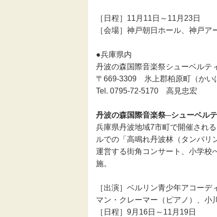
［日程］11月11日～11月23日
［会場］神戸朝日ホール、神戸ア
●兵庫県内
丹波の森国際音楽祭シューベルテ
〒669-3309 氷上郡柏原町（か
Tel. 0795-72-5170 高見忠宏
丹波の森国際音楽祭─シューベルティ
兵庫県丹波地域7市町で開催され
ルでの「高鳴れ丹波林（タンバリ
運営する街角コンサート、小学校
施。
［出演］ベルリン青少年アコーデ
マン・クレーマー（ピアノ）、小
［日程］9月16日～11月19日