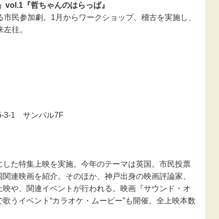
新型コロナウ
vol.1『哲ちゃんのはらっぱ』
感染症関連
る市民参加劇。1月からワークショップ、稽古を実施し、
来左往。
東日本大震災
報
-3-1 サンパル7F
にした特集上映を実施。今年のテーマは英国。市民投票
国関連映画を紹介。そのほか、神戸出身の映画評論家、
上映や、関連イベントが行われる。映画『サウンド・オ
歌うイベント“カラオケ・ムービー”も開催。全上映本数