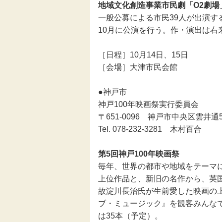
地域文化創造事業市民劇「O2劇場」
一般公募による市民39人が出演す
伝統芸能
10月に公演を行う。作・演出は右
助成
［日程］10月14日、15日
［会場］大津市民会館
フェスティバル
●神戸市
地域創造大賞
神戸100年映画祭実行委員会
〒651-0096 神戸市中央区雲井通5
Tel. 078-232-3281 木村百合
第5回神戸100年映画祭
毎年、世界の都市や地域をテーマ
上位作品と、新旧の名作から、英
故淀川長治氏が生前愛した映画の
ブ・ミュージック』を観客みんなで
は35本（予定）。