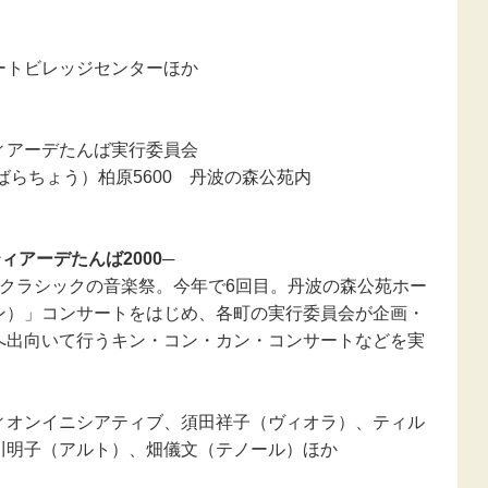
ートビレッジセンターほか
ィアーデたんば実行委員会
いばらちょう）柏原5600 丹波の森公苑内
アーデたんば2000─
るクラシックの音楽祭。今年で6回目。丹波の森公苑ホー
ン）」コンサートをはじめ、各町の実行委員会が企画・
へ出向いて行うキン・コン・カン・コンサートなどを実
ィオンイニシアティブ、須田祥子（ヴィオラ）、ティル
川明子（アルト）、畑儀文（テノール）ほか