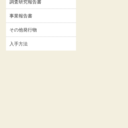
調査研究報告書
イルス
事業報告書・事業計
情報
画書等
事業報告書
関連情
交通・アクセス
その他発行物
入手方法
お問い合わせ
著作権・リンクにつ
いて