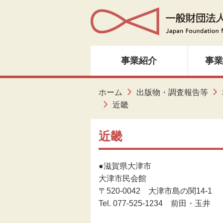
事業紹介
事業
人材育成・研修
ホーム
出版物・調査報告等
近畿
音楽・邦楽
近畿
ダンス
●滋賀県大津市
演劇
大津市民会館
〒520-0042 大津市島の関14-1
創造ネットワーク
Tel. 077-525-1234 前田・玉井
美術