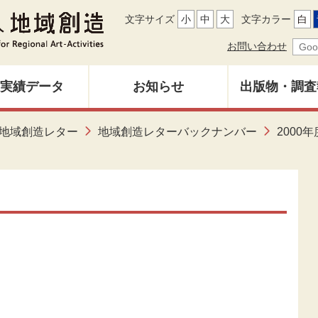
文字サイズ
小
中
大
文字カラー
白
お問い合わせ
実績データ
お知らせ
出版物・調査
地域創造レ
地域創造レター
地域創造レターバックナンバー
2000年
募集中
バックナン
雑誌「地域
調査研究報
その他出