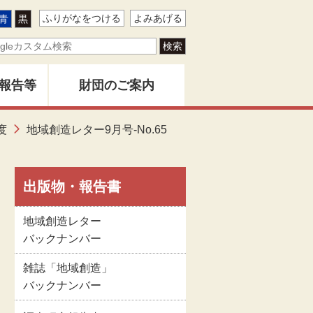
ふりがなをつける
よみあげる
青
黒
報告等
財団のご案内
ター
度
地域創造レター9月号-No.65
地域創造とは
バー
創造」
財団事業のあゆみ
出版物・報告書
地域創造レター
告書
関係者名簿
バックナンバー
雑誌「地域創造」
版物
定款
バックナンバー