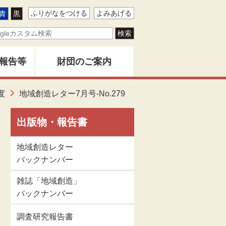
ふりがなをつける
よみあげる
青
黒
報告等
財団のご案内
ター
度
地域創造レター7月号-No.279
地域創造とは
バー
出版物・報告書
創造」
財団事業のあゆみ
地域創造レター
バックナンバー
告書
関係者名簿
雑誌「地域創造」
バックナンバー
版物
定款
調査研究報告書