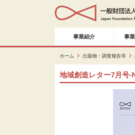
事業紹介
事業
人材育成・研修
ホーム
出版物・調査報告等
音楽・邦楽
地域創造レター7月号-No
ダンス
演劇
創造ネットワーク
美術