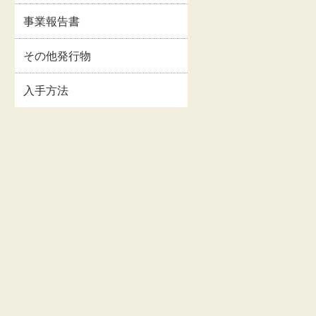
イルス
事業報告書・事業計
事業報告書
情報
画書等
関連情
その他発行物
交通・アクセス
入手方法
お問い合わせ
著作権・リンクにつ
いて