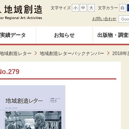
文字サイズ
小
中
大
文字カラー
白
お問い合わせ
実績データ
お知らせ
出版物・調査
地域創造レ
地域創造レター
地域創造レターバックナンバー
2018年
募集中
バックナン
.279
雑誌「地域
調査研究報
その他出