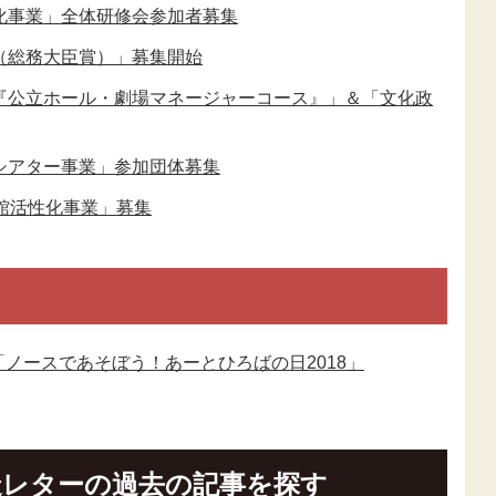
化事業」全体研修会参加者募集
（総務大臣賞）」募集開始
ボ『公立ホール・劇場マネージャーコース』」＆「文化政
シアター事業」参加団体募集
術館活性化事業」募集
ノースであそぼう！あーとひろばの日2018」
造レターの過去の記事を探す