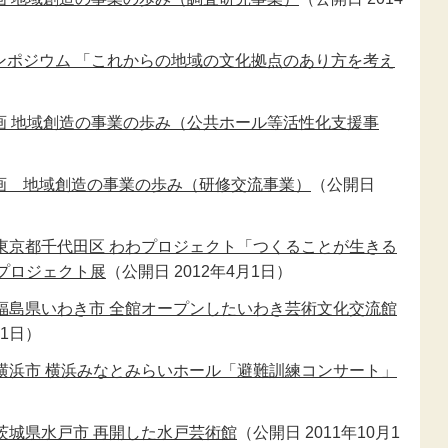
新型コロナウ
感染症関連
ンポジウム 「これからの地域の文化拠点のあり方を考え
東日本大震災
報
画 地域創造の事業の歩み（公共ホール等活性化支援事
画 地域創造の事業の歩み（研修交流事業）
（公開日
東京都千代田区 わわプロジェクト「つくることが生きる
プロジェクト展
（公開日 2012年4月1日）
福島県いわき市 全館オープンしたいわき芸術文化交流館
月1日）
横浜市 横浜みなとみらいホール「避難訓練コンサート」
茨城県水戸市 再開した水戸芸術館
（公開日 2011年10月1