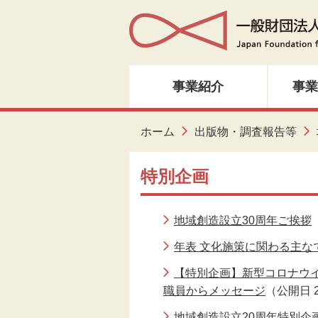
事業紹介
事業
人材育成・研修
ホーム
出版物・調査報告等
音楽・邦楽
特別企画
ダンス
地域創造設立30周年ご挨拶
演劇
年表 文化施策に関わる主な
【特別企画】新型コロナウ
創造ネットワーク
職員からメッセージ
（公開日 2
美術
地域創造設立20周年特別企