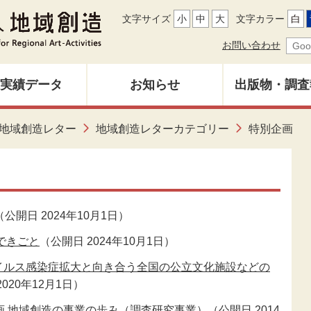
文字サイズ
小
中
大
文字カラー
白
お問い合わせ
実績データ
お知らせ
出版物・調査
地域創造レ
地域創造レター
地域創造レターカテゴリー
特別企画
募集中
バックナン
雑誌「地域
（公開日 2024年10月1日）
調査研究報
できごと
（公開日 2024年10月1日）
イルス感染症拡大と向き合う全国の公立文化施設などの
その他出
020年12月1日）
画 地域創造の事業の歩み（調査研究事業）
（公開日 2014