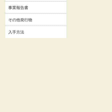
イルス
事業報告書・事業計
事業報告書
情報
画書等
関連情
その他発行物
交通・アクセス
入手方法
お問い合わせ
著作権・リンクにつ
いて