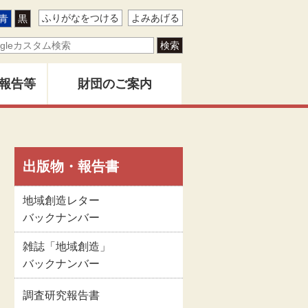
ふりがなをつける
よみあげる
青
黒
報告等
財団のご案内
ター
地域創造とは
バー
出版物・報告書
創造」
財団事業のあゆみ
地域創造レター
バックナンバー
告書
関係者名簿
雑誌「地域創造」
バックナンバー
版物
定款
調査研究報告書