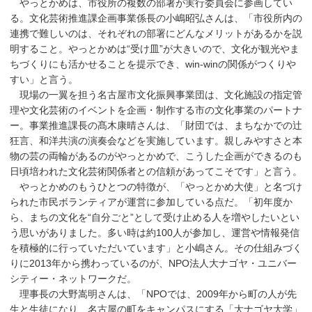
やっとかめは、市役所の複数の部署が実行委員会に参画してい
る。文化芸術推進課企画事業係長の小嶋昭弘さんは、「市役所内の
連携で難しいのは、それぞれの部署にどんなメリットがあるかを説
明すること。やっとかめは“受け皿”が大きいので、文化が観光やま
ちづくりにも活かせることを提示でき、win-winの関係がつくりや
すい」と言う。
現場の一翼を担う名古屋市文化振興事業団は、文化施設の指定管
理や文化芸術のイベントを企画・制作する市の文化事業のパートナ
ー。事業推進課長の髙木康晴さんは、「財団では、まちなかでの辻
狂言、和洋共演の演奏会などを実施しています。親しみやすさと本
物の芸の両輪があるのがやっとかめで、こうした企画ができるのも
日頃培われた文化芸術関係者との信頼があってこそです」と言う。
やっとかめのもうひとつの特徴が、「やっとかめ大使」と名づけ
られた市民ボランティアが運営に参加している点だ。「初年度か
ら、まちの文化を“自分ごと”として受け止める人を増やしたいとい
う思いがありました。多い時は約100人が参加し、運営や情報発信
を積極的に行っていただいています」と小嶋さん。その仕組みづく
りに2013年から携わっているのが、NPO法人大ナゴヤ・ユニバー
シティー・ネットワークだ。
理事長の大野嵩明さんは、「NPOでは、2009年から町の人が先
生と生徒になり、名古屋の町をキャンパスにする「大ナゴヤ大学」