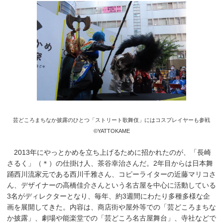
芸どころまちなか披露のひとつ「ストリート歌舞伎」にはコスプレイヤーも参戦
©YATTOKAME
2013年にやっとかめを立ち上げるために招かれたのが、「長崎
さるく」（＊）の仕掛け人、茶谷幸治さんだ。2年目からは日本舞
踊西川流家元である西川千雅さん、コピーライターの近藤マリコさ
ん、デザイナーの高橋佳介さんという名古屋を中心に活動している
3名がディレクターとなり、毎年、約3週間にわたり多種多様な企
画を展開してきた。内容は、商店街や屋外等での「芸どころまちな
か披露」、劇場や能楽堂での「芸どころ名古屋舞台」、寺社などで