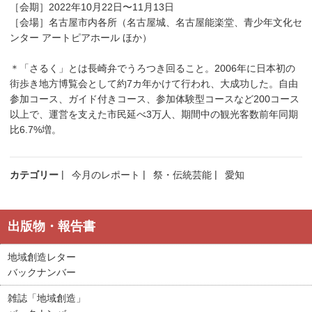
［会期］2022年10月22日〜11月13日
［会場］名古屋市内各所（名古屋城、名古屋能楽堂、青少年文化セ
ンター アートピアホール ほか）
＊「さるく」とは長崎弁でうろつき回ること。2006年に日本初の
街歩き地方博覧会として約7カ年かけて行われ、大成功した。自由
参加コース、ガイド付きコース、参加体験型コースなど200コース
以上で、運営を支えた市民延べ3万人、期間中の観光客数前年同期
比6.7%増。
カテゴリー
今月のレポート
祭・伝統芸能
愛知
出版物・報告書
地域創造レター
バックナンバー
雑誌「地域創造」