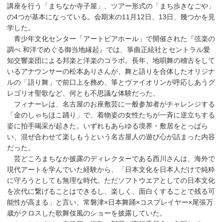
講座を行う「まちなか寺子屋」、ツアー形式の「まち歩きなごや」
の4つが基本になっている。会期末の11月12日、13日、幾つかを見
学した。
青少年文化センター「アートピアホール」で開催された『弦楽の
調べ 和洋でめぐる御当地縁起』では、箏曲正絃社とセントラル愛
知交響楽団による邦楽と洋楽のコラボ。長年、地唄舞の稽古をして
いるアナウンサーの松本ありさんが、舞と語りを合体したオリジナ
ルの「語り舞」で前口上を務め、箏とヴァイオリンが呼応しあうグ
レゴリオ聖歌など、何とも不思議な体験だった。
フィナーレは、名古屋のお座敷芸に一般参加者がチャレンジする
「金のしゃちほこ踊り」で、着物姿の女性たちが一斉に逆立ちする
姿に拍手喝采が起きた。いずれもあらゆる境界・敷居をとっぱら
い、混ぜ合わせて楽しもうという名古屋人の遊び心が詰まった内容
だった。
芸どころまちなか披露のディレクターである西川さんは、海外で
現代アートを学んでいた経験から、「日本文化を日本人だけで純粋
に守ろうとしても無理な時代。ただソフトウエアとしての日本文化
を次代に繋げることはできるし、楽しく、面白くすることで残る可
能性が高まる」と言い、常磐津×日本舞踊×コスプレイヤー×尾張万
歳がクロスした歌舞伎風のショーを披露していた。