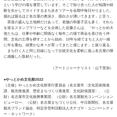
という学びの場を運営しています。そこで知り合った人が知識や経
験を生かしてガイドするまち歩きツアーを会期中毎日やりました。
掘れば掘るほど名古屋の奥深さ、面白さが湧いてきます」と言う。
茶道の盛んな土地柄だけあって、老舗の和菓子店も多く、それら
を巡るスタンプラリーなどを企画した近藤さんは、「やっとかめ大
使たちは、仕事や年齢に関係なく毎年この場で再会を喜び合う仲
間。文化の土壌を耕すことから始め、10年を経てまちと人が一緒
に年を重ね、緑豊かな木々が育ってきたと感じます」と振り返る。
まち行く人と同じ目線になって伝統文化を柔軟に遊ぶ名古屋の懐
に感服した取材だった。
（アートジャーナリスト・山下里加）
●やっとかめ文化祭2022
［主催］やっとかめ文化祭実行委員会（名古屋市〈文化芸術推進
課、観光推進課、歴史まちづくり推進室、文化財保護室〉、（公
財）名古屋市文化振興事業団、（公財）名古屋観光コンベンション
ビューロー、（公財）名古屋まちづくり公社、中日新聞社、名古屋
観光ブランド協会、特定非営利活動法人大ナゴヤ・ユニバーシティ
ー・ネットワーク）