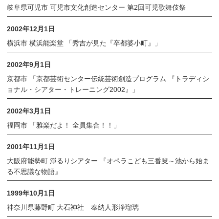
岐阜県可児市 可児市文化創造センター 第2回可児歌舞伎祭
2002年12月1日
横浜市 横浜能楽堂 「秀吉が見た『卒都婆小町』」
2002年9月1日
京都市 「京都芸術センター伝統芸術創造プログラム 『トラディシ
ョナル・シアター・トレーニング2002』」
2002年3月1日
福岡市 「雅楽だよ！ 全員集合！！」
2001年11月1日
大阪府能勢町 淨るりシアター 『オペラこども三番叟～池から始ま
る不思議な物語』
1999年10月1日
神奈川県藤野町 大石神社 奉納人形浄瑠璃