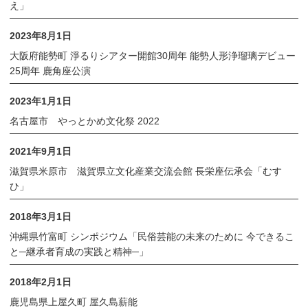
え」
2023年8月1日
大阪府能勢町 淨るりシアター開館30周年 能勢人形浄瑠璃デビュー
25周年 鹿角座公演
2023年1月1日
名古屋市 やっとかめ文化祭 2022
2021年9月1日
滋賀県米原市 滋賀県立文化産業交流会館 長栄座伝承会「むす
ひ」
2018年3月1日
沖縄県竹富町 シンポジウム「民俗芸能の未来のために 今できるこ
と─継承者育成の実践と精神─」
2018年2月1日
鹿児島県上屋久町 屋久島薪能