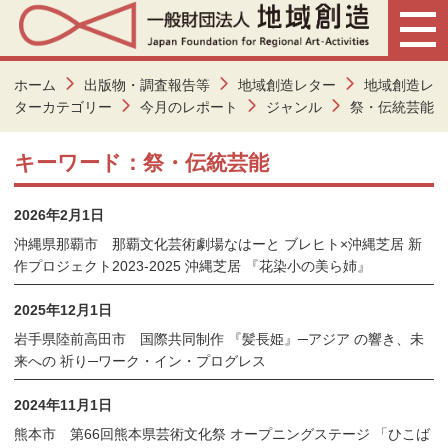
ホーム
出版物・調査報告等
地域創造レター
地域創造レ
ターカテゴリー
今月のレポート
ジャンル
祭・伝統芸能
キーワード：祭・伝統芸能
2026年2月1日
沖縄県那覇市 那覇文化芸術劇場なはーと ブレヒト×沖縄芝居 新
作プロジェクト2023-2025 沖縄芝居 『花染小の美ら姉』
2025年12月1日
岩手県陸前高田市 国際共同制作 『髪長姫』─アジア の響き、未
来への 祈り─ワーク・イン・プログレス
2024年11月1日
熊本市 第66回熊本県芸術文化祭 オープニングステージ 「ひこば