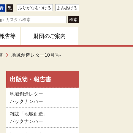
ふりがなをつける
よみあげる
青
黒
報告等
財団のご案内
ター
度
地域創造レター10月号-
地域創造とは
バー
創造」
財団事業のあゆみ
出版物・報告書
地域創造レター
告書
関係者名簿
バックナンバー
雑誌「地域創造」
版物
定款
バックナンバー