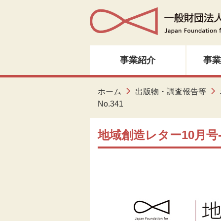
事業紹介
事業
人材育成・研修
ホーム
出版物・調査報告等
No.341
音楽・邦楽
地域創造レター10月号-N
ダンス
演劇
創造ネットワーク
美術