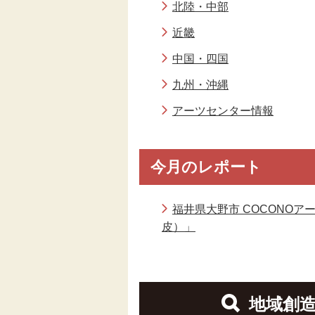
北陸・中部
近畿
中国・四国
九州・沖縄
アーツセンター情報
今月のレポート
福井県大野市 COCONOア
皮）」
地域創