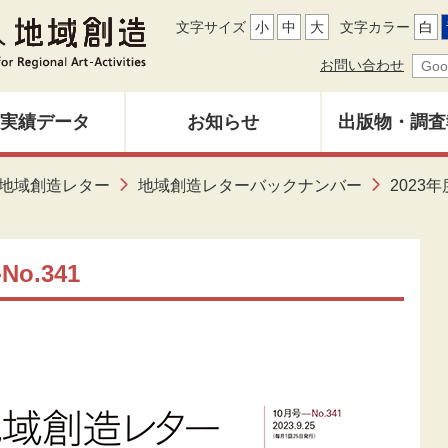
文字サイズ
小
中
大
文字カラー
白
お問い合わせ
実績データ
お知らせ
出版物・調査
地域創造レ
地域創造レター
地域創造レターバックナンバー
2023年
募集中
バックナン
雑誌「地域
o.341
調査研究報
その他出