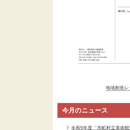
地域創造レター1
今月のニュース
令和5年度「市町村立美術