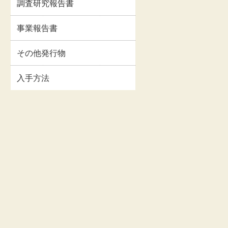
調査研究報告書
イルス
事業報告書・事業計
情報
画書等
事業報告書
関連情
交通・アクセス
その他発行物
入手方法
お問い合わせ
著作権・リンクにつ
いて