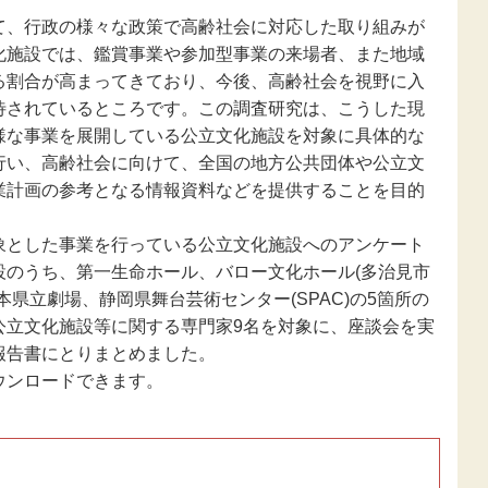
新型コロナウ
、行政の様々な政策で高齢社会に対応した取り組みが
感染症関連
化施設では、鑑賞事業や参加型事業の来場者、また地域
る割合が高まってきており、今後、高齢社会を視野に入
東日本大震災
待されているところです。この調査研究は、こうした現
報
様な事業を展開している公立文化施設を対象に具体的な
行い、高齢社会に向けて、全国の地方公共団体や公立文
業計画の参考となる情報資料などを提供することを目的
とした事業を行っている公立文化施設へのアンケート
設のうち、第一生命ホール、バロー文化ホール(多治見市
県立劇場、静岡県舞台芸術センター(SPAC)の5箇所の
公立文化施設等に関する専門家9名を対象に、座談会を実
報告書にとりまとめました。
ンロードできます。