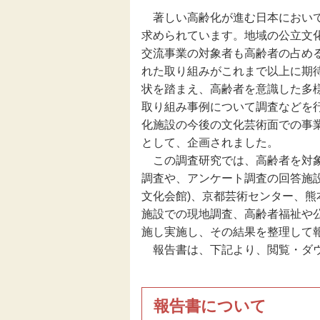
著しい高齢化が進む日本において
伝統芸能
求められています。地域の公立文
交流事業の対象者も高齢者の占め
助成
れた取り組みがこれまで以上に期
状を踏まえ、高齢者を意識した多
フェスティバル
取り組み事例について調査などを
化施設の今後の文化芸術面での事
として、企画されました。
地域創造大賞
この調査研究では、高齢者を対象
調査や、アンケート調査の回答施
文化会館)、京都芸術センター、熊本
施設での現地調査、高齢者福祉や
施し実施し、その結果を整理して
報告書は、下記より、閲覧・ダウ
報告書について