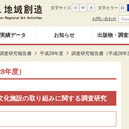
文字サイズ
小
中
大
文字カラー
白
お問い合わせ
実績データ
お知らせ
出版物・調査
地域創造レ
調査研究報告書
平成28年度
調査研究報告書（平成28年
募集中
バックナン
8年度）
雑誌「地域
調査研究報
文化施設の取り組みに関する調査研究
その他出