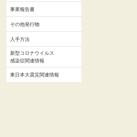
イルス
事業報告書・事業計
事業報告書
情報
画書等
関連情
その他発行物
交通・アクセス
入手方法
お問い合わせ
新型コロナウイルス
感染症関連情報
著作権・リンクにつ
いて
東日本大震災関連情報