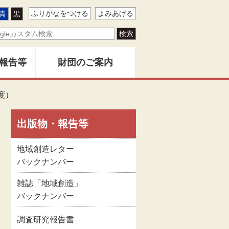
ふりがなをつける
よみあげる
青
黒
報告等
財団のご案内
ター
度）
地域創造とは
バー
出版物・報告等
創造」
財団事業のあゆみ
地域創造レター
バックナンバー
告書
関係者名簿
雑誌「地域創造」
バックナンバー
版物
定款
調査研究報告書