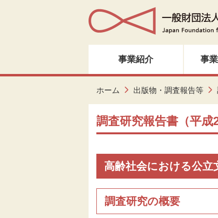
事業紹介
事業
人材育成・研修
ホーム
出版物・調査報告等
音楽・邦楽
調査研究報告書（平成2
ダンス
演劇
高齢社会における公立
創造ネットワーク
調査研究の概要
美術