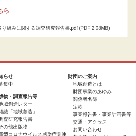
ちら
に関する調査研究報告書.pdf (PDF 2.08MB)
知らせ
財団のご案内
募集中
地域創造とは
財団事業のあゆみ
版物・調査報告等
関係者名簿
地域創造レター
定款
雑誌「地域創造」
事業報告書・事業計画書等
調査研究報告書
交通・アクセス
その他出版物
お問い合わせ
新型コロナウイルス感染症関連